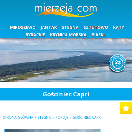
MIKOSZEWO
JANTAR
STEGNA
SZTUTOWO
KĄTY
RYBACKIE
KRYNICA MORSKA
PIASKI
Gościniec Capri
»
»
»
STRONA GŁÓWNA
STEGNA
POKOJE
GOŚCINIEC CAPRI