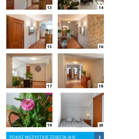
13
14
15
16
17
18
19
20
POKAŻ WSZYSTKIE ZDJĘCIA (64)