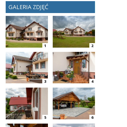
GALERIA ZDJĘĆ
1
2
3
4
5
6