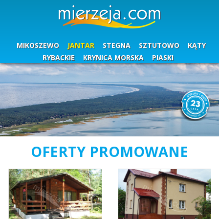
MIKOSZEWO
JANTAR
STEGNA
SZTUTOWO
KĄTY
RYBACKIE
KRYNICA MORSKA
PIASKI
OFERTY PROMOWANE