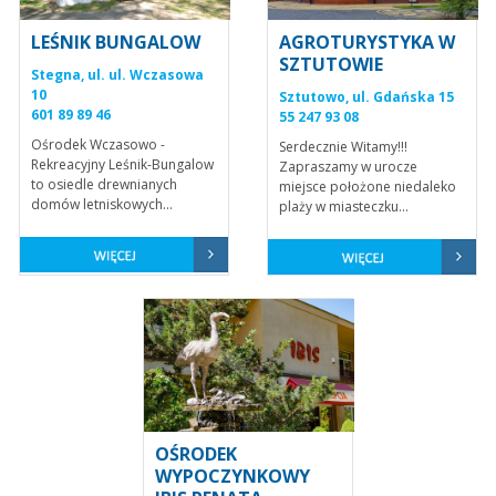
LEŚNIK BUNGALOW
AGROTURYSTYKA W
SZTUTOWIE
Stegna, ul. ul. Wczasowa
10
Sztutowo, ul. Gdańska 15
601 89 89 46
55 247 93 08
Ośrodek Wczasowo -
Serdecznie Witamy!!!
Rekreacyjny Leśnik-Bungalow
Zapraszamy w urocze
to osiedle drewnianych
miejsce położone niedaleko
domów letniskowych...
plaży w miasteczku...
OŚRODEK
WYPOCZYNKOWY