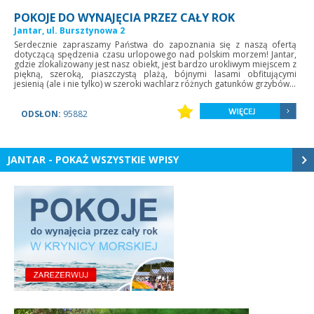
POKOJE DO WYNAJĘCIA PRZEZ CAŁY ROK
Jantar, ul. Bursztynowa 2
Serdecznie zapraszamy Państwa do zapoznania się z naszą ofertą
dotyczącą spędzenia czasu urlopowego nad polskim morzem! Jantar,
gdzie zlokalizowany jest nasz obiekt, jest bardzo urokliwym miejscem z
piękną, szeroką, piaszczystą plażą, bójnymi lasami obfitującymi
jesienią (ale i nie tylko) w szeroki wachlarz różnych gatunków grzybów...
ODSŁON:
95882
JANTAR - POKAŻ WSZYSTKIE WPISY