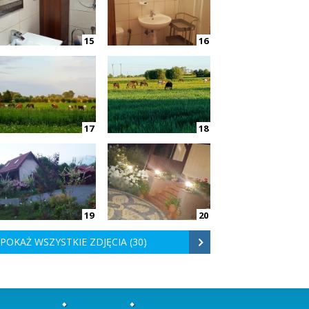
15
16
17
18
19
20
POKAŻ WSZYSTKIE ZDJĘCIA (30)