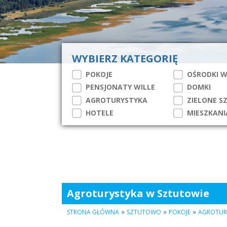
WYBIERZ KATEGORIĘ
POKOJE
OŚRODKI 
PENSJONATY WILLE
DOMKI
AGROTURYSTYKA
ZIELONE S
HOTELE
MIESZKANI
Agroturystyka w Sztutowie
»
»
»
STRONA GŁÓWNA
SZTUTOWO
POKOJE
AGROTUR