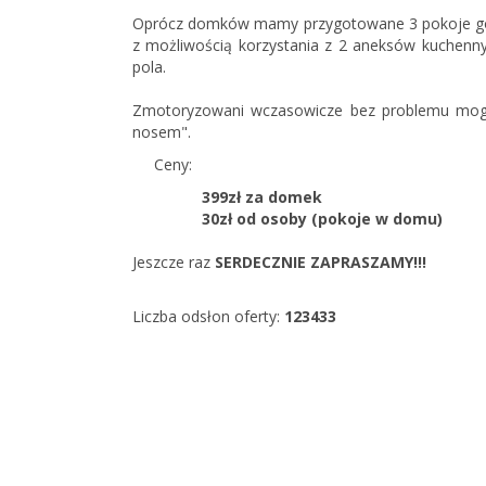
Oprócz domków mamy przygotowane 3 pokoje go
z możliwością korzystania z 2 aneksów kuchenn
pola.
Zmotoryzowani wczasowicze bez problemu mogą 
nosem".
Ceny:
399
zł za domek
30zł od osoby (pokoje w domu)
Jeszcze raz
SERDECZNIE ZAPRASZAMY!!!
Liczba odsłon oferty:
123433