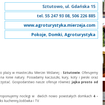
Sztutowo, ul. Gdańska 15
tel. 55 247 93 08, 506 226 885
www.agroturystyka.mierzeja.com
Pokoje
,
Domki
,
Agroturystyka
 plaży w miasteczku Mierzei Wiślanej -
Sztutowie
. Oferujemy
a łonie natury. Posiadamy kaczuszki, kury, koty i pieski oraz
rzystać. Gospodarstwo nasze oferuje również
jajka prosto od
y proponujemy noclegi w dwóch nowo powstałych domkach
4 -
neks kuchenny,lodówka i TV