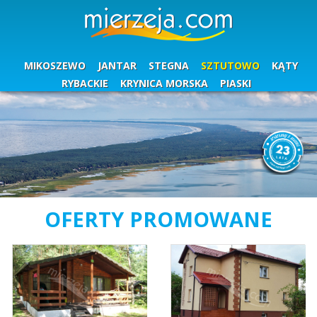
MIKOSZEWO
JANTAR
STEGNA
SZTUTOWO
KĄTY
RYBACKIE
KRYNICA MORSKA
PIASKI
OFERTY PROMOWANE