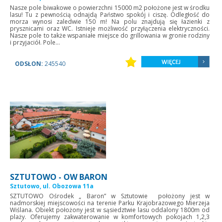
Nasze pole biwakowe o powierzchni 15000 m2 położone jest w środku
lasu! Tu z pewnością odnajdą Państwo spokój i ciszę. Odległość do
morza wynosi zaledwie 150 m! Na polu znajdują się łazienki z
prysznicami oraz WC. Istnieje możliwość przyłączenia elektryczności.
Nasze pole to także wspaniałe miejsce do grillowania w gronie rodziny
i przyjaciół. Pole...
ODSŁON:
245540
SZTUTOWO - OW BARON
Sztutowo, ul. Obozowa 11a
SZTUTOWO Ośrodek „ Baron” w Sztutowie położony jest w
nadmorskiej miejscowości na terenie Parku Krajobrazowego Mierzeja
Wiślana. Obiekt położony jest w sąsiedztwie lasu oddalony 1800m od
plaży. Oferujemy zakwaterowanie w komfortowych pokojach 1,2,3