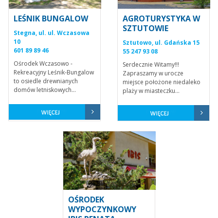
LEŚNIK BUNGALOW
AGROTURYSTYKA W
SZTUTOWIE
Stegna, ul. ul. Wczasowa
10
Sztutowo, ul. Gdańska 15
601 89 89 46
55 247 93 08
Ośrodek Wczasowo -
Serdecznie Witamy!!!
Rekreacyjny Leśnik-Bungalow
Zapraszamy w urocze
to osiedle drewnianych
miejsce położone niedaleko
domów letniskowych...
plaży w miasteczku...
OŚRODEK
WYPOCZYNKOWY