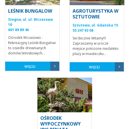
LEŚNIK BUNGALOW
AGROTURYSTYKA W
SZTUTOWIE
Stegna, ul. ul. Wczasowa
10
Sztutowo, ul. Gdańska 15
601 89 89 46
55 247 93 08
Ośrodek Wczasowo -
Serdecznie Witamy!!!
Rekreacyjny Leśnik-Bungalow
Zapraszamy w urocze
to osiedle drewnianych
miejsce położone niedaleko
domów letniskowych...
plaży w miasteczku...
OŚRODEK
WYPOCZYNKOWY