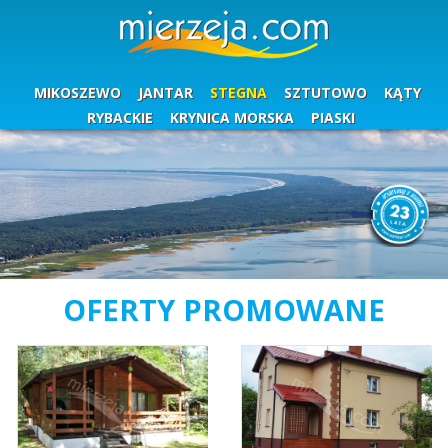
MIKOSZEWO
JANTAR
STEGNA
SZTUTOWO
KĄTY
RYBACKIE
KRYNICA MORSKA
PIASKI
OFERTY PROMOWANE