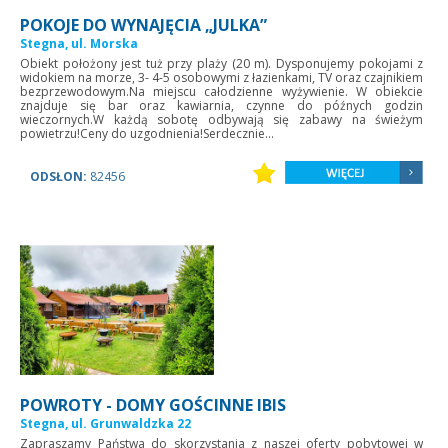
POKOJE DO WYNAJĘCIA „JULKA”
Stegna, ul. Morska
Obiekt położony jest tuż przy plaży (20 m). Dysponujemy pokojami z
widokiem na morze, 3- 4-5 osobowymi z łazienkami, TV oraz czajnikiem
bezprzewodowym.Na miejscu całodzienne wyżywienie. W obiekcie
znajduje się bar oraz kawiarnia, czynne do późnych godzin
wieczornych.W każdą sobotę odbywają się zabawy na świeżym
powietrzu!Ceny do uzgodnienia!Serdecznie...
ODSŁON:
82456
POWROTY - DOMY GOŚCINNE IBIS
Stegna, ul. Grunwaldzka 22
Zapraszamy Państwa do skorzystania z naszej oferty pobytowej w