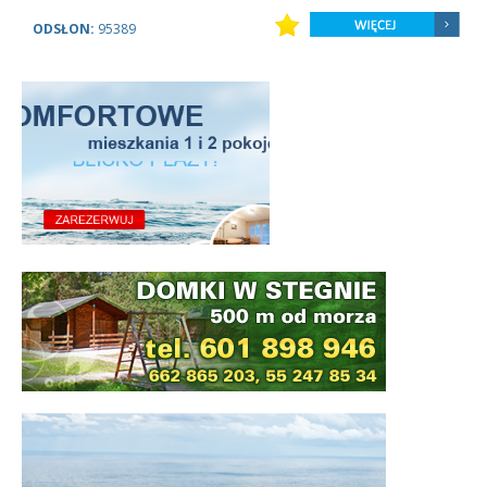
ODSŁON:
95389