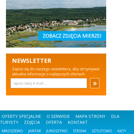
NEWSLETTER
Zapisz się do naszego newslettera, aby otrzymywać
aktualne informacje o najlepszych ofertach.
OFERTY SPECJALNE
O SERWISIE
MAPA STRONY
DLA
TURYSTY
ZDJĘCIA
OFERTA
KONTAKT
MIKOSZEWO
JANTAR
JUNOSZYNO
STEGNA
SZTUTOWO
KĄTY