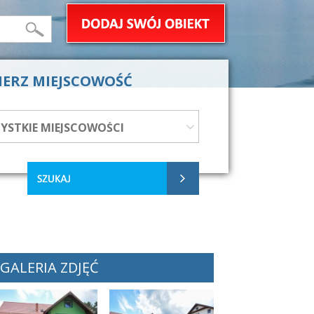
IERZ MIEJSCOWOŚĆ
GALERIA ZDJĘĆ