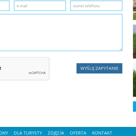
WYŚLIJ ZAPYTANIE
ONY
DLA TURYSTY
ZDJĘCIA
OFERTA
KONTAKT