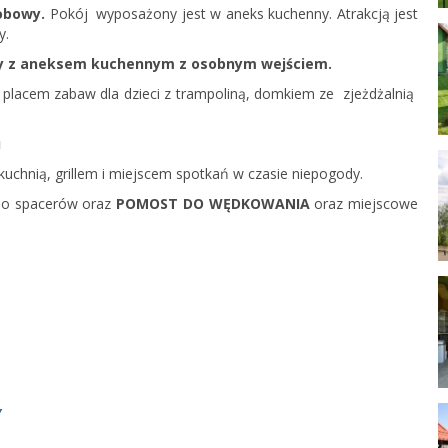
sobowy.
Pokój wyposażony jest w aneks kuchenny. Atrakcją jest
y.
y z aneksem kuchennym z
osobnym wejściem.
 placem zabaw dla dzieci z trampoliną, domkiem ze zjeżdżalnią
u
 kuchnią, grillem i miejscem spotkań w czasie niepogody.
y do spacerów oraz
POMOST DO WĘDKOWANIA
oraz miejscowe
Y