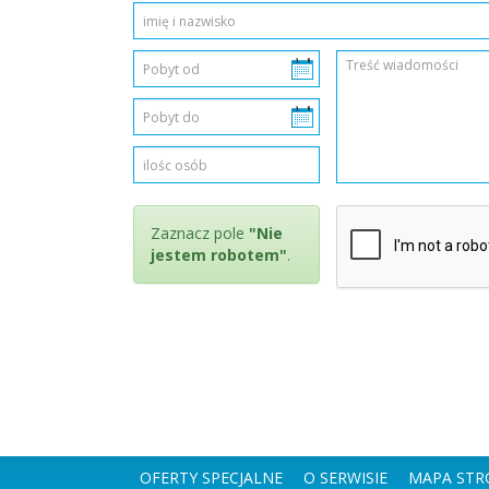
Zaznacz pole
"Nie
jestem robotem"
.
OFERTY SPECJALNE
O SERWISIE
MAPA STR