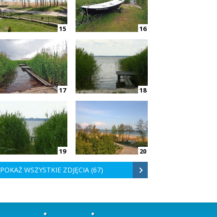
15
16
17
18
19
20
POKAŻ WSZYSTKIE ZDJĘCIA (67)