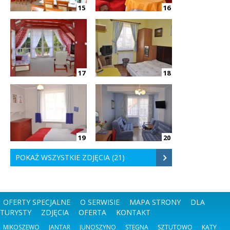
15
16
17
18
19
20
POKAŻ WSZYSTKIE ZDJĘCIA (21)
OFERTY SPECJALNE
O SERWISIE
MAPA STRONY
DLA
TURYSTY
ZDJĘCIA
OFERTA
KONTAKT
MIKOSZEWO
JANTAR
JUNOSZYNO
STEGNA
SZTUTOWO
KĄTY