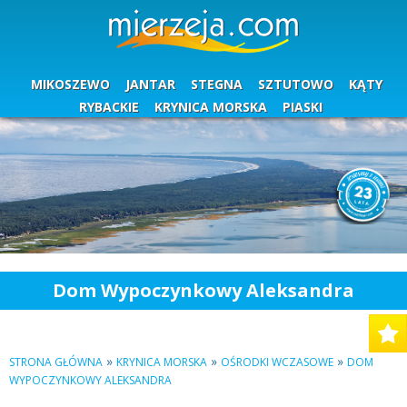
MIKOSZEWO
JANTAR
STEGNA
SZTUTOWO
KĄTY
RYBACKIE
KRYNICA MORSKA
PIASKI
Dom Wypoczynkowy Aleksandra
»
»
»
STRONA GŁÓWNA
KRYNICA MORSKA
OŚRODKI WCZASOWE
DOM
WYPOCZYNKOWY ALEKSANDRA