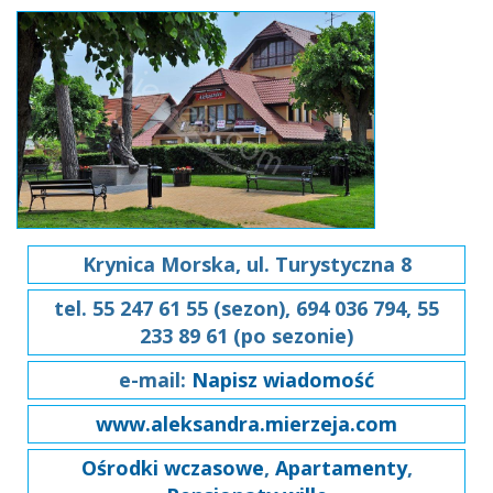
Krynica Morska, ul. Turystyczna 8
tel. 55 247 61 55 (sezon), 694 036 794, 55
233 89 61 (po sezonie)
e-mail:
Napisz wiadomość
www.aleksandra.mierzeja.com
Ośrodki wczasowe
,
Apartamenty
,