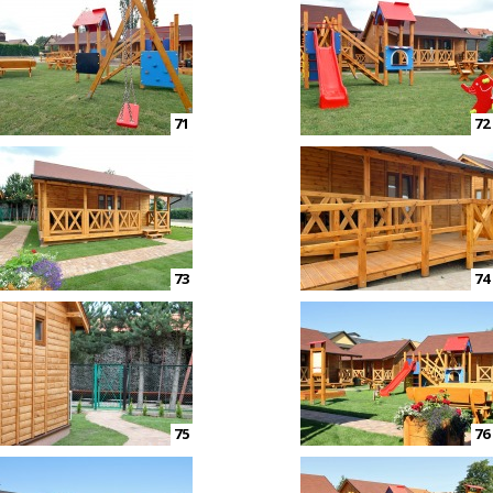
71
72
73
74
75
76