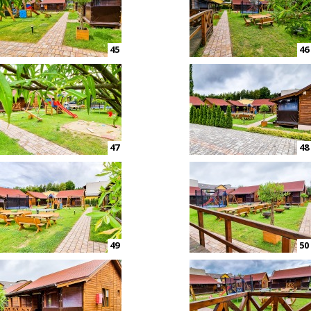
45
46
47
48
49
50