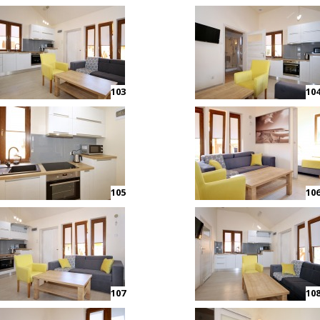
103
10
105
10
107
10