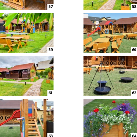
57
58
59
60
61
62
63
64