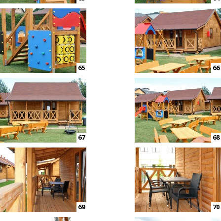
65
66
67
68
69
70