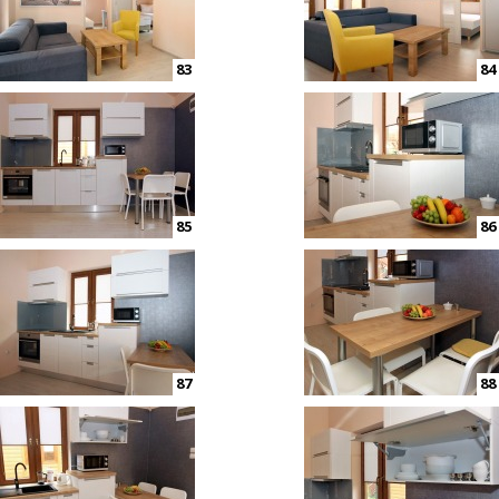
83
84
85
86
87
88