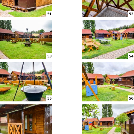
51
52
53
54
55
56