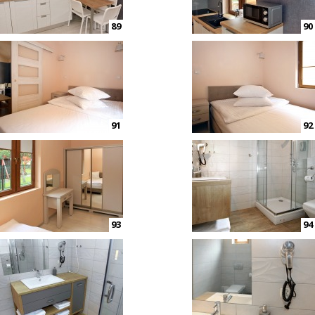
89
90
91
92
93
94