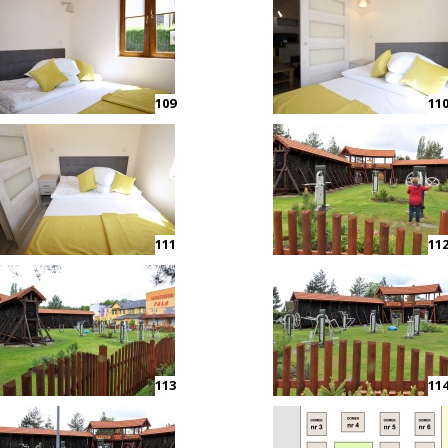
109
11
111
11
113
11