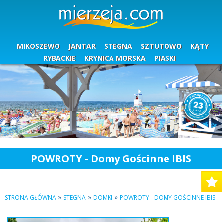
MIKOSZEWO
JANTAR
STEGNA
SZTUTOWO
KĄTY
RYBACKIE
KRYNICA MORSKA
PIASKI
POWROTY - Domy Gościnne IBIS
»
»
»
STRONA GŁÓWNA
STEGNA
DOMKI
POWROTY - DOMY GOŚCINNE IBIS