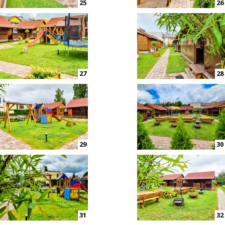
25
26
27
28
29
30
31
32