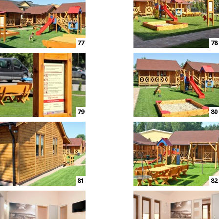
77
78
79
80
81
82