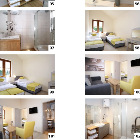
95
96
97
98
99
10
101
10