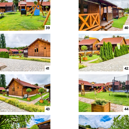
39
40
41
42
43
44