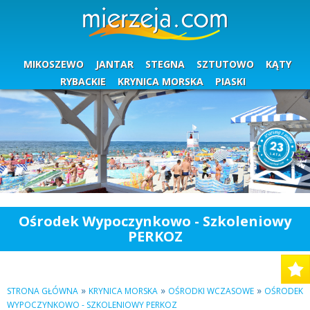
MIKOSZEWO
JANTAR
STEGNA
SZTUTOWO
KĄTY
RYBACKIE
KRYNICA MORSKA
PIASKI
Ośrodek Wypoczynkowo - Szkoleniowy
PERKOZ
»
»
»
STRONA GŁÓWNA
KRYNICA MORSKA
OŚRODKI WCZASOWE
OŚRODEK
WYPOCZYNKOWO - SZKOLENIOWY PERKOZ