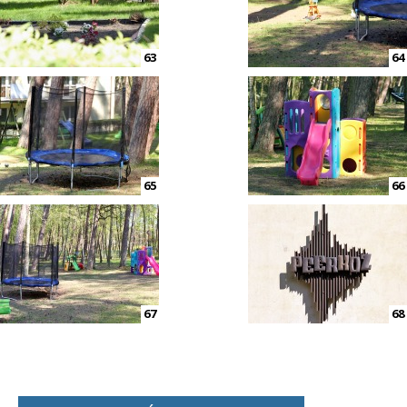
63
64
65
66
67
68