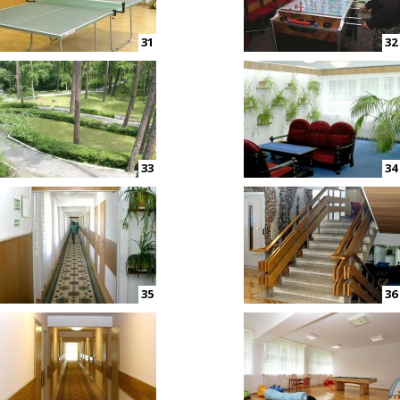
31
32
33
34
35
36