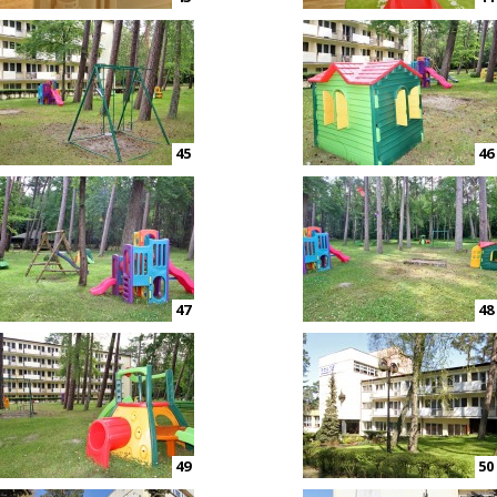
45
46
47
48
49
50