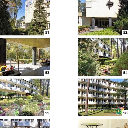
51
52
53
54
55
56