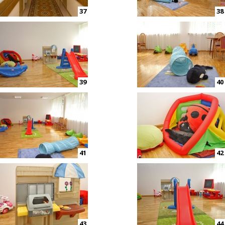
37
38
39
40
41
42
43
44