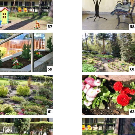
57
58
59
60
61
62