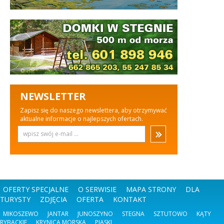
NEWSLETTER
Zapisz się do naszego newslettera, aby otrzymywać
aktualne informacje o najlepszych ofertach.
OFERTY SPECJALNE
O SERWISIE
MAPA STRONY
DLA
TURYSTY
ZDJĘCIA
OFERTA
KONTAKT
MIKOSZEWO
JANTAR
JUNOSZYNO
STEGNA
SZTUTOWO
KĄTY
RYBACKIE
KRYNICA MORSKA
PIASKI