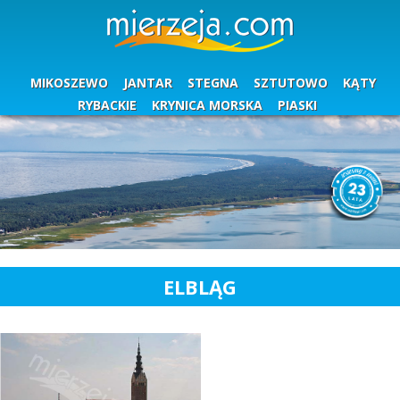
MIKOSZEWO
JANTAR
STEGNA
SZTUTOWO
KĄTY
RYBACKIE
KRYNICA MORSKA
PIASKI
ELBLĄG