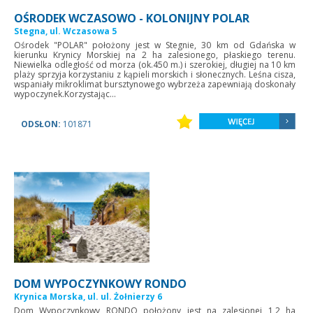
OŚRODEK WCZASOWO - KOLONIJNY POLAR
Stegna, ul. Wczasowa 5
Ośrodek "POLAR" położony jest w Stegnie, 30 km od Gdańska w
kierunku Krynicy Morskiej na 2 ha zalesionego, płaskiego terenu.
Niewielka odległość od morza (ok.450 m.) i szerokiej, długiej na 10 km
plaży sprzyja korzystaniu z kąpieli morskich i słonecznych. Leśna cisza,
wspaniały mikroklimat bursztynowego wybrzeża zapewniają doskonały
wypoczynek.Korzystając...
ODSŁON:
101871
DOM WYPOCZYNKOWY RONDO
Krynica Morska, ul. ul. Żołnierzy 6
Dom Wypoczynkowy RONDO położony jest na zalesionej 1,2 ha