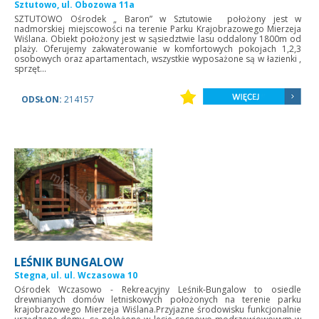
Sztutowo, ul. Obozowa 11a
SZTUTOWO Ośrodek „ Baron” w Sztutowie położony jest w
nadmorskiej miejscowości na terenie Parku Krajobrazowego Mierzeja
Wiślana. Obiekt położony jest w sąsiedztwie lasu oddalony 1800m od
plaży. Oferujemy zakwaterowanie w komfortowych pokojach 1,2,3
osobowych oraz apartamentach, wszystkie wyposażone są w łazienki ,
sprzęt...
ODSŁON:
214157
LEŚNIK BUNGALOW
Stegna, ul. ul. Wczasowa 10
Ośrodek Wczasowo - Rekreacyjny Leśnik-Bungalow to osiedle
drewnianych domów letniskowych położonych na terenie parku
krajobrazowego Mierzeja Wiślana.Przyjazne środowisku funkcjonalnie