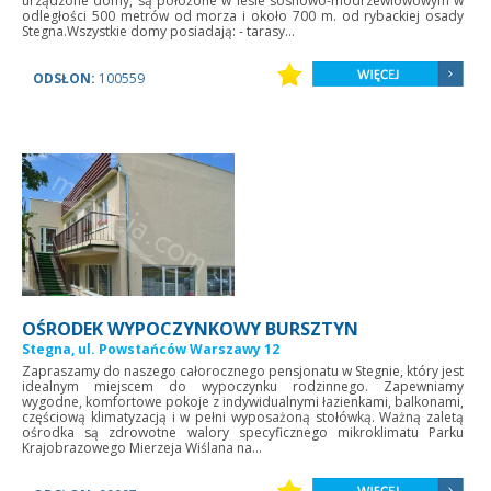
urządzone domy, są położone w lesie sosnowo-modrzewiowowym w
odległości 500 metrów od morza i około 700 m. od rybackiej osady
Stegna.Wszystkie domy posiadają: - tarasy...
ODSŁON:
100559
OŚRODEK WYPOCZYNKOWY BURSZTYN
Stegna, ul. Powstańców Warszawy 12
Zapraszamy do naszego całorocznego pensjonatu w Stegnie, który jest
idealnym miejscem do wypoczynku rodzinnego. Zapewniamy
wygodne, komfortowe pokoje z indywidualnymi łazienkami, balkonami,
częściową klimatyzacją i w pełni wyposażoną stołówką. Ważną zaletą
ośrodka są zdrowotne walory specyficznego mikroklimatu Parku
Krajobrazowego Mierzeja Wiślana na...