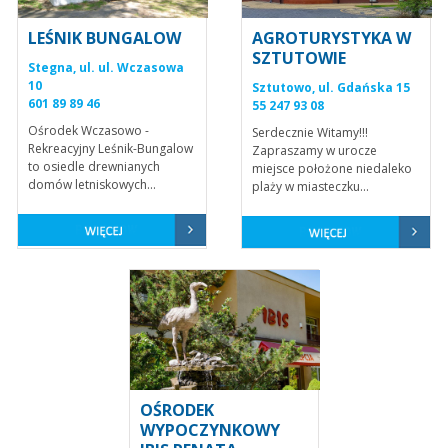
LEŚNIK BUNGALOW
AGROTURYSTYKA W
SZTUTOWIE
Stegna, ul. ul. Wczasowa
10
Sztutowo, ul. Gdańska 15
601 89 89 46
55 247 93 08
Ośrodek Wczasowo -
Serdecznie Witamy!!!
Rekreacyjny Leśnik-Bungalow
Zapraszamy w urocze
to osiedle drewnianych
miejsce położone niedaleko
domów letniskowych...
plaży w miasteczku...
OŚRODEK
WYPOCZYNKOWY