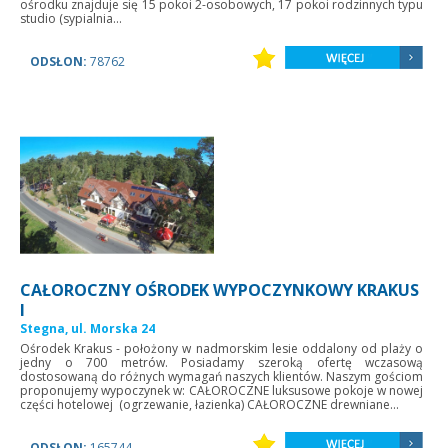
ośrodku znajduje się 15 pokoi 2-osobowych, 17 pokoi rodzinnych typu
studio (sypialnia...
ODSŁON:
78762
CAŁOROCZNY OŚRODEK WYPOCZYNKOWY KRAKUS
I
Stegna, ul. Morska 24
Ośrodek Krakus - położony w nadmorskim lesie oddalony od plaży o
jedny o 700 metrów. Posiadamy szeroką ofertę wczasową
dostosowaną do różnych wymagań naszych klientów. Naszym gościom
proponujemy wypoczynek w: CAŁOROCZNE luksusowe pokoje w nowej
części hotelowej (ogrzewanie, łazienka) CAŁOROCZNE drewniane...
ODSŁON:
165744