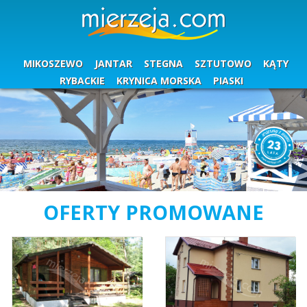
MIKOSZEWO
JANTAR
STEGNA
SZTUTOWO
KĄTY
RYBACKIE
KRYNICA MORSKA
PIASKI
OFERTY PROMOWANE