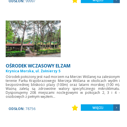
ODSŁON:
99997
OŚRODEK WCZASOWY ELZAM
Krynica Morska, ul. Żołnierzy 5
Ośrodek położony jest nad morzem na Mierzei Wiślanej na zalesionym
terenie Parku Krajobrazowego Mierzeja Wiślana w okolicach wydm i
bezpośredniej bliskości plaży (100m) oraz latarni morskiej (100 m).
Ważną zaletą są zdrowotne walory specyficznego mikroklimatu.
Dysponujemy 208 miejscami noclegowymi w pokojach 2, 3 i 4 -
osobowych z pełnym węzłem...
ODSŁON:
78756