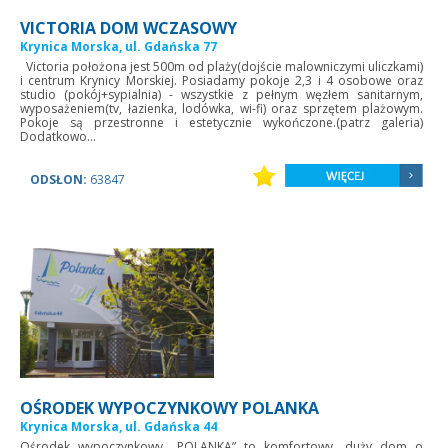
VICTORIA DOM WCZASOWY
Krynica Morska, ul. Gdańska 77
Victoria położona jest 500m od plaży(dojście malowniczymi uliczkami)
i centrum Krynicy Morskiej. Posiadamy pokoje 2,3 i 4 osobowe oraz
studio (pokój+sypialnia) - wszystkie z pełnym węzłem sanitarnym,
wyposażeniem(tv, łazienka, lodówka, wi-fi) oraz sprzętem plażowym.
Pokoje są przestronne i estetycznie wykończone.(patrz galeria)
Dodatkowo...
ODSŁON:
63847
OŚRODEK WYPOCZYNKOWY POLANKA
Krynica Morska, ul. Gdańska 44
Ośrodek wypoczynkowy „POLANKA” to komfortowy, duży dom o