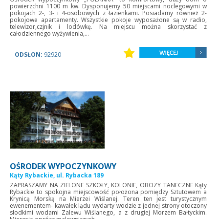
powierzchni 1100 m kw. Dysponujemy 50 miejscami noclegowymi w
pokojach 2-, 3- i 4-osobowych z łazienkami. Posiadamy również 2-
pokojowe apartamenty. Wszystkie pokoje wyposażone są w radio,
telewizor,czjnik i lodówkę. Na miejscu można skorzystać z
całodziennego wyżywienia,...
ODSŁON:
92920
OŚRODEK WYPOCZYNKOWY
Kąty Rybackie, ul. Rybacka 189
ZAPRASZAMY NA ZIELONE SZKOŁY, KOLONIE, OBOZY TANECZNE Kąty
Rybackie to spokojna miejscowość położona pomiędzy Sztutowem a
Krynicą Morską na Mierzei Wiślanej. Teren ten jest turystycznym
ewenementem- kawałek lądu wydarty wodzie z jednej strony otoczony
słodkimi wodami Zalewu Wiślanego, a z drugiej Morzem Bałtyckim.