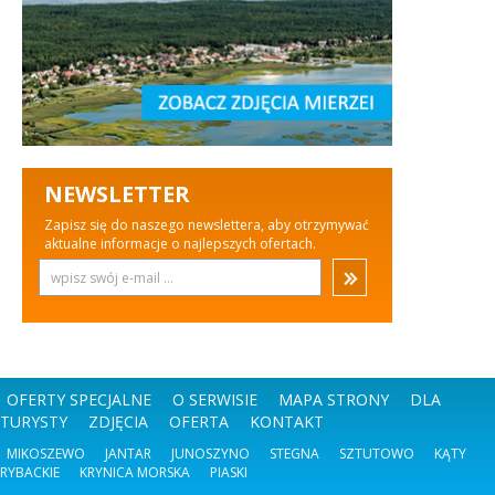
NEWSLETTER
Zapisz się do naszego newslettera, aby otrzymywać
aktualne informacje o najlepszych ofertach.
OFERTY SPECJALNE
O SERWISIE
MAPA STRONY
DLA
TURYSTY
ZDJĘCIA
OFERTA
KONTAKT
MIKOSZEWO
JANTAR
JUNOSZYNO
STEGNA
SZTUTOWO
KĄTY
RYBACKIE
KRYNICA MORSKA
PIASKI