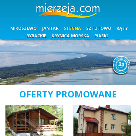
MIKOSZEWO
JANTAR
STEGNA
SZTUTOWO
KĄTY
RYBACKIE
KRYNICA MORSKA
PIASKI
OFERTY PROMOWANE