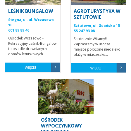
LEŚNIK BUNGALOW
AGROTURYSTYKA W
SZTUTOWIE
Stegna, ul. ul. Wczasowa
10
Sztutowo, ul. Gdańska 15
601 89 89 46
55 247 93 08
Ośrodek Wczasowo -
Serdecznie Witamy!!!
Rekreacyjny Leśnik-Bungalow
Zapraszamy w urocze
to osiedle drewnianych
miejsce położone niedaleko
domów letniskowych...
plaży w miasteczku...
OŚRODEK
WYPOCZYNKOWY