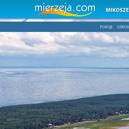
MIKOSZ
POKOJE
OŚROD