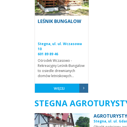
LEŚNIK BUNGALOW
Stegna, ul. ul. Wczasowa
10
601 89 89 46
Ośrodek Wczasowo -
Rekreacyjny Leśnik-Bungalow
to osiedle drewnianych
domów letniskowych...
STEGNA AGROTURYST
AGROTURYSTY
Stegna, ul. ul. Gda
Obiekt położony jes