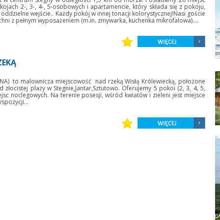
jach 2-, 3-, 4-, 5-osobowych i apartamencie, który składa się z pokoju,
- oddzielne wejście.. Każdy pokój w innej tonacji kolorystycznej!Nasi goście
chni z pełnym wyposażeniem (m.in. zmywarka, kuchenka mikrofalowa)....
ZEKĄ
NA) to malownicza miejscowość nad rzeką Wisłą Królewiecką, położone
 złocistej plaży w Stegnie,Jantar,Sztutowo. Oferujemy 5 pokoi (2, 3, 4, 5,
sc noclegowych. Na terenie posesji, wśród kwiatów i zieleni jest miejsce
spozycji...