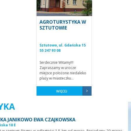
AGROTURYSTYKA W
SZTUTOWIE
Sztutowo, ul. Gdańska 15
55 247 93 08
Serdecznie Witamy!!!
Zapraszamy w urocze
miejsce położone niedaleko
plaży w miasteczku...
YKA
KA JANIKOWO EWA CZAJKOWSKA
ńska 18 E
t w centrum Stegny w odległości 1,5 km od morza. Posiadamy 20 miejsc