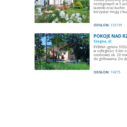
noclegowych w 5 poko
łazienki oraz kuchni 
korzystać mogą z ku
ODSŁON:
155791
POKOJE NAD R
Stegna, ul.
RYBINA (gmina STEG
w odległości 6 km od
osobowe) ok. 20 miej
do grillowania. Do dy
ODSŁON:
74375